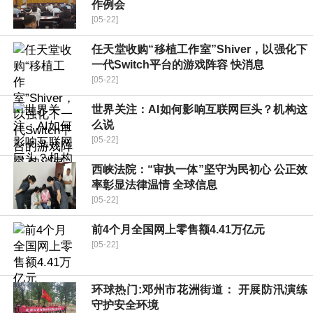
作例会
[05-22]
任天堂收购“移植工作室”Shiver，以强化下
一代Switch平台的游戏阵容 快消息
[05-22]
世界关注：AI如何影响互联网巨头？机构这
么说
[05-22]
西峡法院：“审执一体”坚守为民初心 公正效
率彰显法律温情 全球信息
[05-22]
前4个月全国网上零售额4.41万亿元
[05-22]
环球热门:邓州市花洲街道： 开展防汛演练
守护安全环境