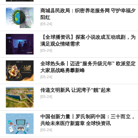
​商城县民政局：织密养老服务网 守护幸福夕
阳红
[05-24]
【全球播资讯】探案小说改成互动戏剧，为
满足观众情绪需求
[05-24]
全球热头条丨迈进“服务升级元年” 欧派坚定
大家居战略勇攀新峰
[05-24]
传递文明新风 让泥湾子“靓”起来
[05-24]
中国创新力量丨罗氏制药中国：三十而立，
共绘未来医疗新篇章 全球快资讯
[05-24]