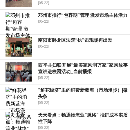
[05-22]
邓州市推行“包容期”管理 激发市场主体活力
[05-22]
南阳市卧龙区法院“执”击现场再出发
[05-22]
​西平县妇联开展“最美家风润万家”家风故事
宣讲进校园活动_当前播报
[05-22]
“鲜花经济”里的消费新蓝海（市场漫步）|微
头条
[05-22]
天天看点：畅通物流业“脉络” 推进成本实质
性下降
[05-22]