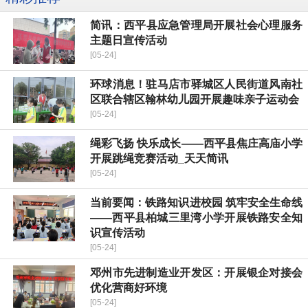
简讯：​西平县应急管理局开展社会心理服务
主题日宣传活动
[05-24]
环球消息！驻马店市驿城区人民街道风南社
区联合辖区翰林幼儿园开展趣味亲子运动会
[05-24]
绳彩飞扬 快乐成长——西平县焦庄高庙小学
开展跳绳竞赛活动_天天简讯
[05-24]
当前要闻：​铁路知识进校园 筑牢安全生命线
——西平县柏城三里湾小学开展铁路安全知
识宣传活动
[05-24]
邓州市先进制造业开发区：开展银企对接会
优化营商好环境
[05-24]