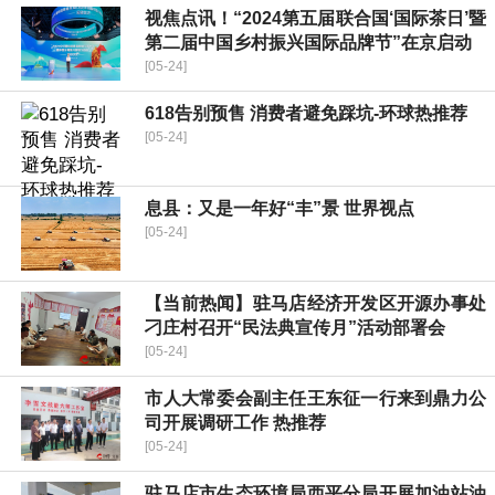
视焦点讯！“2024第五届联合国‘国际茶日’暨
第二届中国乡村振兴国际品牌节”在京启动
[05-24]
618告别预售 消费者避免踩坑-环球热推荐
[05-24]
息县：又是一年好“丰”景 世界视点
[05-24]
【当前热闻】驻马店经济开发区开源办事处
刁庄村召开“民法典宣传月”活动部署会
[05-24]
​市人大常委会副主任王东征一行来到鼎力公
司开展调研工作 热推荐
[05-24]
​驻马店市生态环境局西平分局开展加油站油