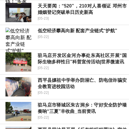
天天要闻：“520”，210对人喜领证 邓州市
婚姻登记突破单日历史新高
[05-23]
低空经济攀高向新 配套产业链式“护航”
[05-22]
驻马店开发区金河办事处东高社区开展“国
际生物多样性日”科普宣传活动|世界微速讯
[05-22]
​西平县嫘祖中学举办防溺亡、防电信诈骗安
全教育进校园活动
[05-22]
驻马店市驿城区朱古洞乡：守好安全防护墙
奏响“三夏”丰收曲_当前资讯
[05-22]