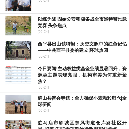
[05-24]
以练为战 固始公安积极备战全市巡特警比武
竞赛 头条焦点
[05-24]
​西平县出山镇特辑：历史文脉中的红色记忆
——中共西平县委的建立|环球热闻
[05-24]
今日要闻!主动权益类基金业绩显著回升，资
源类主题表现亮眼，机构审美为何重新聚
焦？
[05-24]
确山县普会寺镇：全力确保小麦颗粒归仓|全
球要闻
[05-24]
驻马店市驿城区东风街道仓库路社区开