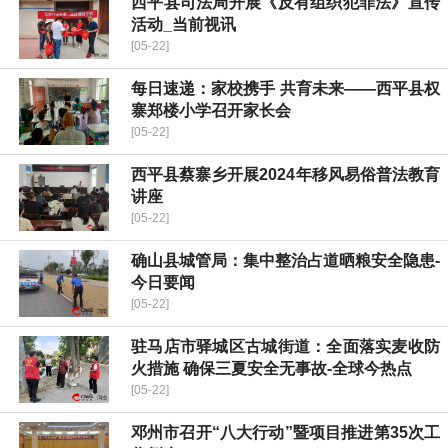
西平县司法局开展《反有组织犯罪法》宣传
活动_当前视讯
[05-22]
每日速递：​家校携手 共育未来——西平县权
寨郑楼小学召开家长会
[05-22]
西平县蔡寨乡开展2024年移风易俗普法教育
讲座
[05-22]
确山县城管局：集中整治占道晒粮安全隐患-
今日要闻
[05-22]
驻马店市驿城区古城街道：全面落实麦收防
火措施 确保三夏安全无事故-全球今热点
[05-22]
邓州市召开“八大行动”暨项目推进第35次工