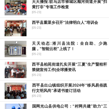
天天播报:驻马店市驿城区顺河街道开展“扫
黄打非”专项工作检查
[05-23]
西平县重渠乡召开“法律明白人”培训会
[05-23]
天天动态:淅川县法院：全自助、少跑
腿，“智能云柜”上线了！
[05-23]
​西平县柏苑街道扎实开展“三夏”生产暨秸秆
禁烧宣传工作|全球播资讯
[05-23]
​西平县出山镇组织开展2024年“移风易俗践
行文明风尚”承诺书签订活动
[05-23]
​国网光山县供电公司：“村网共建”助力“三