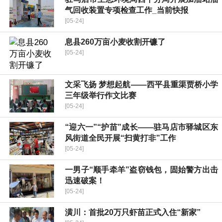
气回收装置专项检查工作_当前快报
[05-24]
​息县260万亩小麦收割开镰了
[05-24]
​文采飞扬 梦想起航——西平县重渠贾桥小学
三年级举行作文比赛
[05-24]
“迎六一”“护苗”成长——驻马店市驿城区东
风街道全民开展“扫黄打非”工作
[05-24]
一男子“顺手牵羊”盗窃钱包，固始警方出击
迅速破案！
[05-24]
潢川：首批20万只虾苗正式入住“新家”