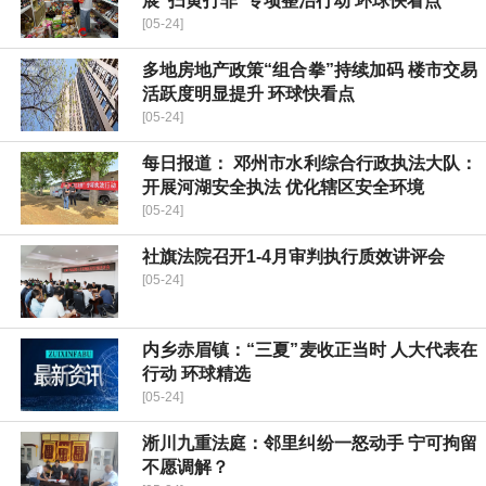
展“扫黄打非”专项整治行动 环球快看点
[05-24]
多地房地产政策“组合拳”持续加码 楼市交易
活跃度明显提升 环球快看点
[05-24]
每日报道： 邓州市水利综合行政执法大队：
开展河湖安全执法 优化辖区安全环境
[05-24]
社旗法院召开1-4月审判执行质效讲评会
[05-24]
内乡赤眉镇：“三夏”麦收正当时 人大代表在
行动 环球精选
[05-24]
淅川九重法庭：邻里纠纷一怒动手 宁可拘留
不愿调解？