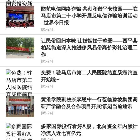
防范电信网络诈骗 共创和谐平安校园——驻
马店市第二十小学开展反电信诈骗培训活动
_世界今日报
[05-24]
​让民俗回归本味 让婚姻始于挚爱——西平县
柏苑街道深入推进移风易俗高价彩礼治理工
作
[05-24]
免费！驻马店市第二人民医院结直肠癌筛查
开始啦~
[05-24]
​黄淮学院副校长李恩中一行莅临豫坡集团调
研产学融合及合作项目开展情况|当前通讯
[05-24]
多家国际投行看好A股，北向资金年内累计
净流入近七百亿元
[05-24]