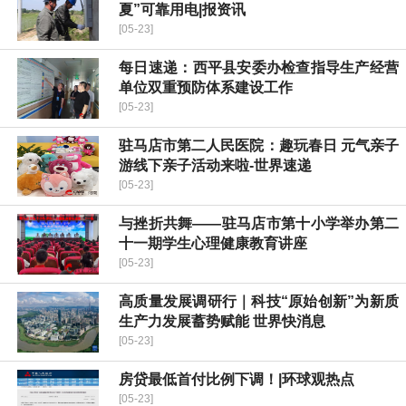
夏”可靠用电|报资讯
[05-23]
每日速递：​西平县安委办检查指导生产经营
单位双重预防体系建设工作
[05-23]
驻马店市第二人民医院：趣玩春日 元气亲子
游线下亲子活动来啦-世界速递
[05-23]
与挫折共舞——驻马店市第十小学举办第二
十一期学生心理健康教育讲座
[05-23]
高质量发展调研行｜科技“原始创新”为新质
生产力发展蓄势赋能 世界快消息
[05-23]
房贷最低首付比例下调！|环球观热点
[05-23]