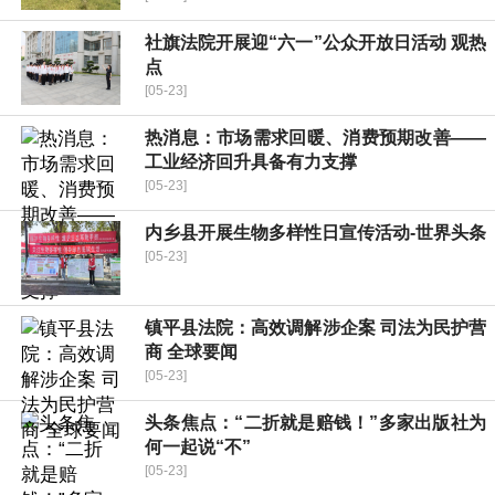
社旗法院开展迎“六一”公众开放日活动 观热
点
[05-23]
热消息：市场需求回暖、消费预期改善——
工业经济回升具备有力支撑
[05-23]
内乡县开展生物多样性日宣传活动-世界头条
[05-23]
镇平县法院：高效调解涉企案 司法为民护营
商 全球要闻
[05-23]
头条焦点：“二折就是赔钱！”多家出版社为
何一起说“不”
[05-23]