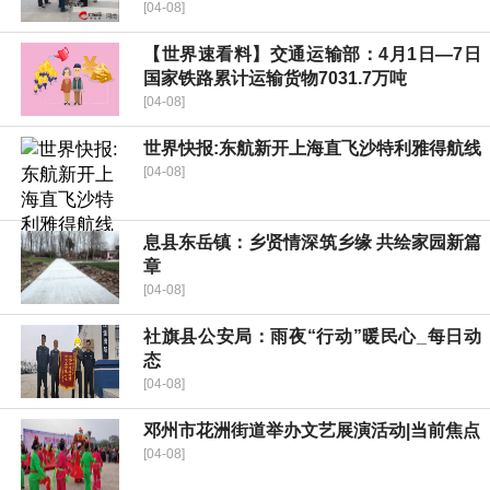
[04-08]
【世界速看料】交通运输部：4月1日—7日
国家铁路累计运输货物7031.7万吨
[04-08]
世界快报:东航新开上海直飞沙特利雅得航线
[04-08]
息县东岳镇：乡贤情深筑乡缘 共绘家园新篇
章
[04-08]
社旗县公安局：雨夜“行动”暖民心_每日动
态
[04-08]
邓州市花洲街道举办文艺展演活动|当前焦点
[04-08]