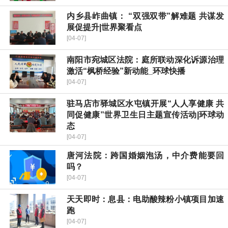
内乡县岞曲镇： “双强双带”解难题 共谋发
展促提升|世界聚看点
[04-07]
南阳市宛城区法院：庭所联动深化诉源治理
激活“枫桥经验”新动能_环球快播
[04-07]
驻马店市驿城区水屯镇开展“人人享健康 共
同促健康”世界卫生日主题宣传活动|环球动
态
[04-07]
唐河法院：跨国婚姻泡汤，中介费能要回
吗？
[04-07]
天天即时：息县：电助酸辣粉小镇项目加速
跑
[04-07]