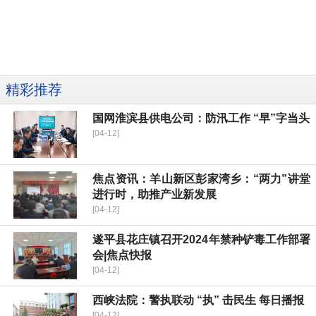
精彩推荐
国网淮滨县供电公司：防汛工作 “早”字当头
[04-12]
焦点资讯：羊山新区彭家湾乡：“两力”讲堂
进行时，助推产业新发展
[04-12]
遂平县花庄镇召开2024年禁种铲毒工作部署
会|焦点快报
[04-12]
西峡法院：警执联动 “执” 击民生 每日播报
[04-12]