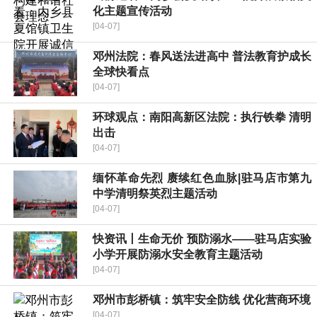
化主题宣传活动
[04-07]
邓州法院：春风送法进高中 普法教育护成长
全球快看点
[04-07]
环球观点：南阳高新区法院：执行铁拳 清明
出击
[04-07]
缅怀革命先烈 赓续红色血脉|驻马店市第九
中学清明祭英烈主题活动
[04-07]
快资讯丨生命无价 预防溺水——驻马店实验
小学开展防溺水安全教育主题活动
[04-07]
邓州市彭桥镇：筑牢安全防线 优化营商环境
[04-07]