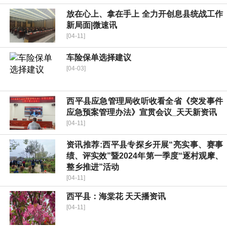
​放在心上、拿在手上 全力开创息县统战工作
新局面|微速讯
[04-11]
车险保单选择建议
[04-03]
​西平县应急管理局收听收看全省《突发事件
应急预案管理办法》宣贯会议_天天新资讯
[04-11]
资讯推荐:​西平县专探乡开展“亮实事、赛事
绩、评实效”暨2024年第一季度“逐村观摩、
整乡推进”活动
[04-11]
​西平县：海棠花 天天播资讯
[04-11]