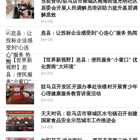
当前资讯!驻马店市驿城区南海街道光明社区
居委会开展人民调解员培训助力提升基层调
解质效
[04-09]
​息县：让投标企业感受到“心连心”服务 热闻
[04-09]
【世界新视野】息县：便民服务“小窗口” 优
化营商“大环境”
[04-09]
驻马店开发区开源办事处张楼村开展青少年
心理健康服务教育讲座活动
[04-09]
天天时讯：驻马店市驿城区水屯镇召开创建
国家食品安全示范城市工作推进会
[04-09]