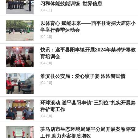
习和体能技能训练 -世界信息
[04-11]
​以体育心 赋能未来——西平县专探大庙陈小
学举行春季运动会
[04-10]
快讯：遂平县阳丰镇开展2024年禁种铲毒教
育培训会
[04-10]
淮滨县公安局：爱心饺子宴 浓浓警民情
[04-10]
环球滚动:遂平县阳丰镇“三到位”扎实开展禁
种铲毒工作
[04-10]
驻马店市生态环境局遂平分局开展案卷评查
工作 助力办案提质增效