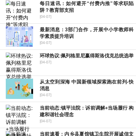
每日速讯：如何避开“付费内推”等求职陷
阱？教育部支招
[04-07]
最新消息：3部门合作，开展中小学教师科
学素质提升培训
[04-07]
环球热议:佩列格里尼赢得斯洛伐克总统选举
[04-07]
从太空到深海 中国新领域探索跑在前列-快
消息
[04-07]
当前动态:镇平法院：诉前调解+当场履行 构
建和谐社会理念
[04-07]
当前速看：内乡县夏馆镇卫生院开展诚信文