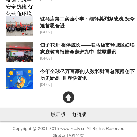
驻马店第二实验小学：缅怀英烈祭忠魂 抚今
追昔思奋进
[04-07]
知子花开 相伴成长——驻马店市驿城区妇联
家庭教育报告会走进九中_世界通讯
[04-07]
今年全球亿万富豪的人数和财富总额都创下
历史新高_世界快资讯
[04-07]
触屏版
电脑版
Copyright @ 2001-2015 www.xcctv.cn All Rights Reserved
项城网 版权所有