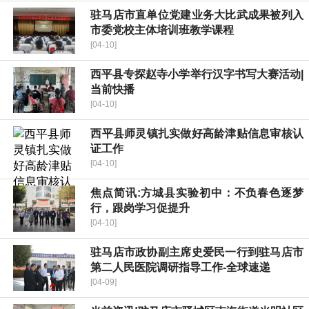
驻马店市直单位党建业务大比武成果被列入
市委党校主体培训班教学课程
[04-10]
​西平县专探赵寺小学举行汉字书写大赛活动|
当前快播
[04-10]
​西平县师灵镇扎实做好高龄津贴信息审核认
证工作
[04-10]
焦点简讯:方城县实验初中：不负春色逐梦
行，跟岗学习促提升
[04-10]
驻马店市政协副主席史爱民一行到驻马店市
第二人民医院调研指导工作-全球速递
[04-09]