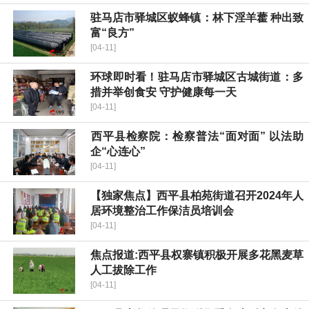
驻马店市驿城区蚁蜂镇：林下淫羊藿 种出致
富“良方”
[04-11]
环球即时看！驻马店市驿城区古城街道：多
措并举创食安 守护健康每一天
[04-11]
​西平县检察院：检察普法“面对面” 以法助
企“心连心”
[04-11]
【独家焦点】​西平县柏苑街道召开2024年人
居环境整治工作保洁员培训会
[04-11]
焦点报道:西平县权寨镇积极开展多花黑麦草
人工拔除工作
[04-11]