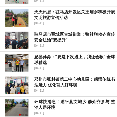
[04-11]
天天讯息：驻马店开发区关王庙乡积极开展
文明旅游宣传活动
[04-11]
驻马店市驿城区古城街道：警社联动齐宣传
安全法治“双提升”
[04-11]
息县孙勇：“要是下次遇上，我还会救” 全球
球精选
[04-11]
邓州市张村镇第二中心幼儿园：感悟传统书
法魅力 优化育人好环境
[04-11]
环球快消息！遂平县文城乡 群众齐参与 整
治人居环境
[04-11]