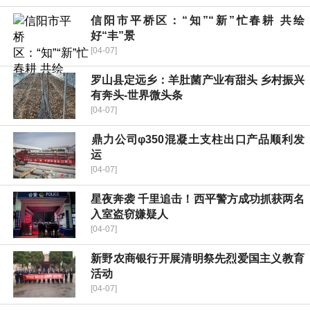
信阳市平桥区：“知”“新”忙春耕 共绘
好“丰”景
[04-07]
罗山县定远乡：羊肚菌产业有甜头 乡村振兴
有奔头-世界微头条
[04-07]
​鼎力公司φ350混凝土支柱出口产品顺利发
运
[04-07]
星夜奔袭 千里追击！西平警方成功抓获两名
入室盗窃嫌疑人
[04-07]
新野农商银行开展清明祭先烈爱国主义教育
活动
[04-07]