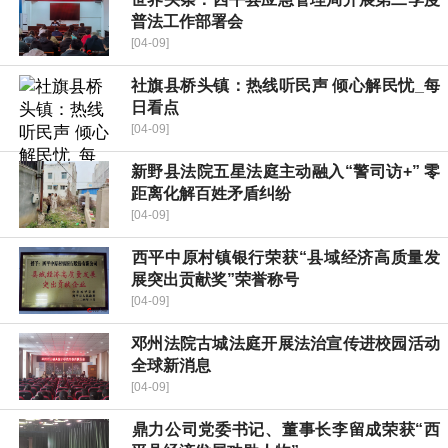
普法工作部署会
[04-09]
社旗县桥头镇：热线听民声 倾心解民忧_每
日看点
[04-09]
新野县法院五星法庭主动融入“警司访+” 零
距离化解百姓矛盾纠纷
[04-09]
​西平中原村镇银行荣获“县域经济高质量发
展突出贡献奖”荣誉称号
[04-09]
邓州法院古城法庭开展法治宣传进校园活动
全球新消息
[04-09]
​鼎力公司党委书记、董事长李留成荣获“西