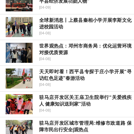
平县经济发展功勋人物”
[04-09]
全球新消息丨上蔡县秦相小学开展李斯文化
进校园活动
[04-08]
世界观热点：邓州市商务局：优化运营环境
对接优质资源
[04-08]
天天即时看！西平县专探于庄小学开展“寻
访红色足迹”春游活动
[04-08]
驻马店开发区关王庙卫生院举行“关爱残疾
人 健康知识送到家”活动
[04-08]
驻马店开发区城市管理局:维修市政道路 保
障市民出行安全|观热点