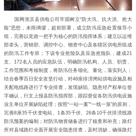
国网淮滨县供电公司牢固树立“防大汛、抗大洪、抢大
险”思想，未雨绸缪，超前部署，成立防汛应急处置领导小
组，完善以党政一把手为核心的防汛指挥体系；建立以运维
部牵头，营销部、调控中心、物资中心及各辖区供电所组成
的防汛工作专班；下设专业抢险队及应急抢险队，建成21
支、172名人员的应急队伍，明确防汛机构、人员、职责、
工作范围和考核制度，将防汛任务细化、量化，
落实
到人；
结合春季百日安全攻坚行动，对48座排涝闸站供电设施及相
关配电线路进行了专业排查，发现缺陷、隐患经产权单位签
字确认，行文上报县防汛指挥部，跟踪督促各防汛供电设施
业主单位开展缺陷处理；按照“一站一案”“一线一策”的原则，
完善8座35千伏变电站、1条35千伏、26条10千伏排涝线路
防汛预案的编制；对防汛物资储备进行了核查和补充；路灯
所对县域路灯全面开展安全隐患排查，及时消缺，确保路灯