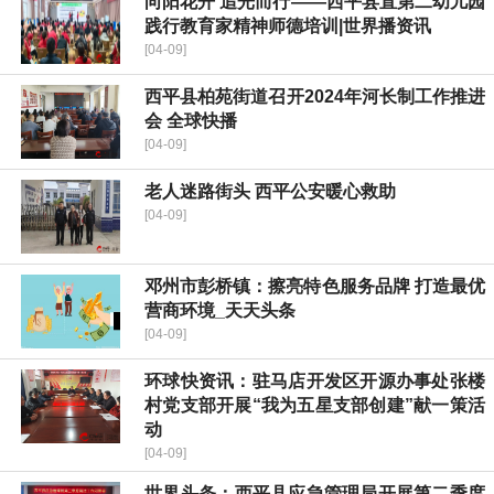
向阳花开 追光而行——西平县直第二幼儿园
践行教育家精神师德培训|世界播资讯
[04-09]
​西平县柏苑街道召开2024年河长制工作推进
会 全球快播
[04-09]
​老人迷路街头 西平公安暖心救助
[04-09]
邓州市彭桥镇：擦亮特色服务品牌 打造最优
营商环境_天天头条
[04-09]
环球快资讯：驻马店开发区开源办事处张楼
村党支部开展“我为五星支部创建”献一策活
动
[04-09]
世界头条：​西平县应急管理局开展第二季度